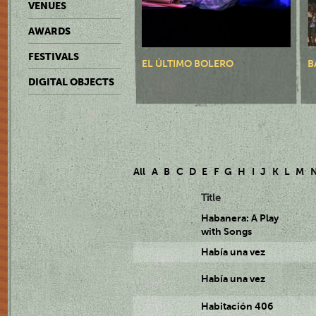
VENUES
AWARDS
FESTIVALS
EL ÚLTIMO BOLERO
B
DIGITAL OBJECTS
All
A
B
C
D
E
F
G
H
I
J
K
L
M
Title
Habanera: A Play
with Songs
Había una vez
Había una vez
Habitación 406