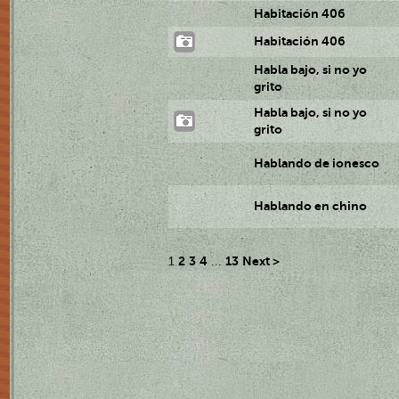
Habitación 406
Habitación 406
Habla bajo, si no yo
grito
Habla bajo, si no yo
grito
Hablando de ionesco
Hablando en chino
2
3
4
13
Next >
1
...