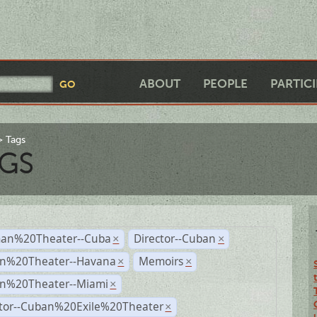
ABOUT
PEOPLE
PARTIC
Tags
GS
an%20Theater--Cuba
Director--Cuban
×
×
n%20Theater--Havana
Memoirs
×
×
n%20Theater--Miami
×
ctor--Cuban%20Exile%20Theater
×