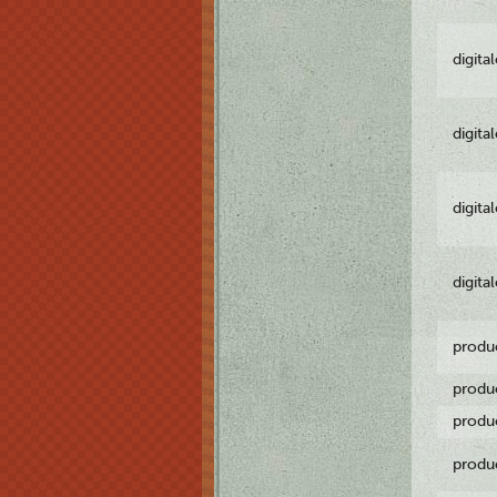
digita
digita
digita
digita
produ
produ
produ
produ