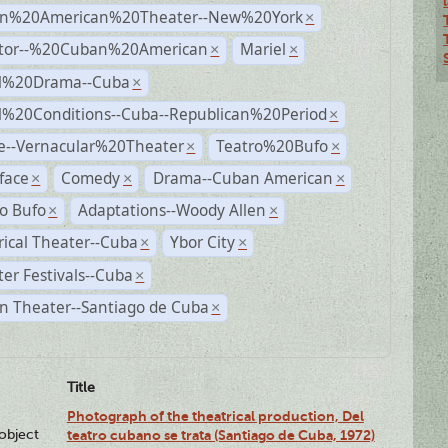
n%20American%20Theater--New%20York
×
ctor--%20Cuban%20American
Mariel
×
×
al%20Drama--Cuba
×
al%20Conditions--Cuba--Republican%20Period
×
e--Vernacular%20Theater
Teatro%20Bufo
×
×
face
Comedy
Drama--Cuban American
×
×
×
o Bufo
Adaptations--Woody Allen
×
×
rical Theater--Cuba
Ybor City
×
×
er Festivals--Cuba
×
n Theater--Santiago de Cuba
×
Title
Photograph of the theatrical production, Del
lobject
teatro cubano se trata (Santiago de Cuba, 1972)