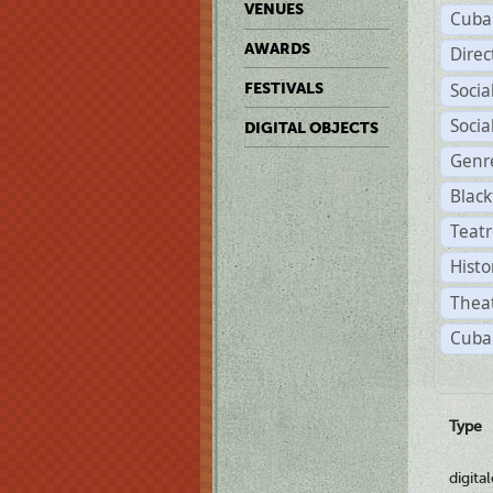
VENUES
Cuba
AWARDS
Dire
Soci
FESTIVALS
Soci
DIGITAL OBJECTS
Genr
Black
Teatr
Histo
Theat
Cuba
Type
digita