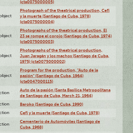
(cta0075000005)
Photograph of the theatrical production, Cefi
lobject
y la muerte (Santiago de Cuba, 1978)
(cta0075000004)
Photographs of the theatrical production, El
lobject
23 se rompe el corojo (Santiago de Cuba, 1974)
(cta0075000003)
Photographs of the theatrical production,
lobject
Juan Jaragán y los machos (Santiago de Cuba,
1975) (cta0075000002)
Program for the production, "Auto de la
lobject
pasión" (Santiago de Cuba, 1964)
(cta0047000115)
Auto de la pasión (Santa Basílica Metropolitana
ction
de Santiago de Cuba, March 21, 1964)
ction
Baroko (Santiago de Cuba, 1990)
ction
Cefi y la muerte (Santiago de Cuba, 1978)
Cementerio de Automóviles (Santiago de
ction
Cuba, 1968)