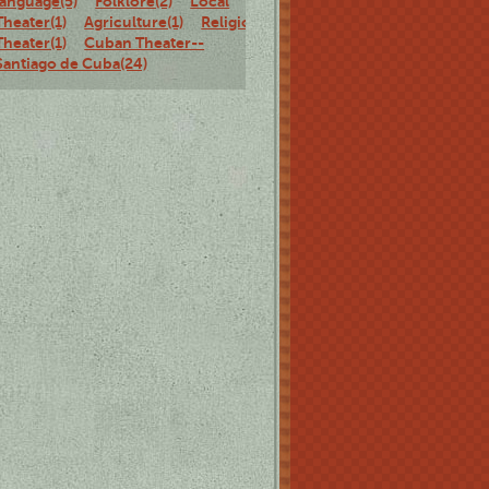
language(5)
Folklore(2)
Local
Theater(1)
Agriculture(1)
Religious
Theater(1)
Cuban Theater--
Santiago de Cuba(24)