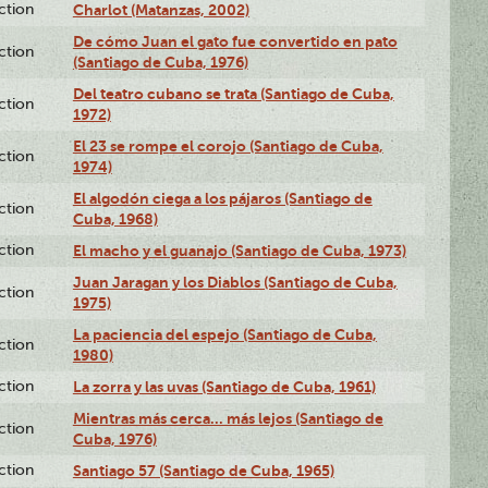
ction
Charlot (Matanzas, 2002)
De cómo Juan el gato fue convertido en pato
ction
(Santiago de Cuba, 1976)
Del teatro cubano se trata (Santiago de Cuba,
ction
1972)
El 23 se rompe el corojo (Santiago de Cuba,
ction
1974)
El algodón ciega a los pájaros (Santiago de
ction
Cuba, 1968)
ction
El macho y el guanajo (Santiago de Cuba, 1973)
Juan Jaragan y los Diablos (Santiago de Cuba,
ction
1975)
La paciencia del espejo (Santiago de Cuba,
ction
1980)
ction
La zorra y las uvas (Santiago de Cuba, 1961)
Mientras más cerca... más lejos (Santiago de
ction
Cuba, 1976)
ction
Santiago 57 (Santiago de Cuba, 1965)