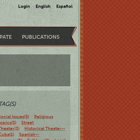
Login
English
Español
IPATE
PUBLICATIONS
TAG(S)
Social Issues(5)
Religious
topics(3)
Street
Theater(3)
Historical Theater--
Cuba(1)
Spanish--