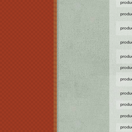
produ
produ
produ
produ
produ
produ
produ
produ
produ
produ
produ