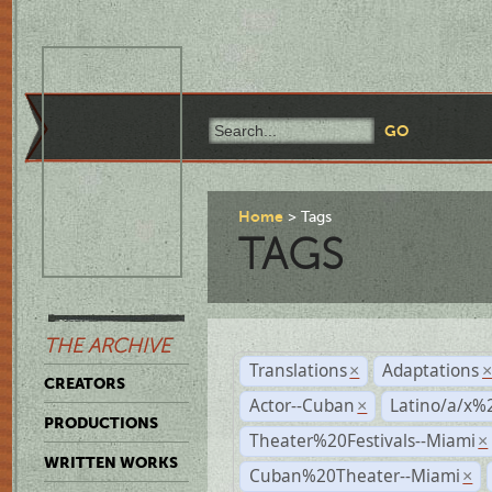
Home
Tags
TAGS
THE ARCHIVE
Translations
Adaptations
×
CREATORS
Actor--Cuban
Latino/a/x%
×
PRODUCTIONS
Theater%20Festivals--Miami
×
WRITTEN WORKS
Cuban%20Theater--Miami
×