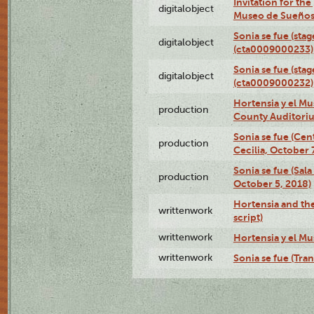
Invitation for th
digitalobject
Museo de Sueños
Sonia se fue (sta
digitalobject
(cta0009000233)
Sonia se fue (sta
digitalobject
(cta0009000232)
Hortensia y el M
production
County Auditori
Sonia se fue (Ce
production
Cecilia, October 
Sonia se fue (Sal
production
October 5, 2018)
Hortensia and th
writtenwork
script)
writtenwork
Hortensia y el Mu
writtenwork
Sonia se fue (Tran