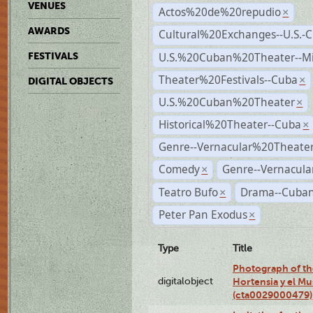
VENUES
Actos%20de%20repudio
×
AWARDS
Cultural%20Exchanges--U.S.-
U.S.%20Cuban%20Theater--M
FESTIVALS
Theater%20Festivals--Cuba
×
DIGITAL OBJECTS
U.S.%20Cuban%20Theater
×
Historical%20Theater--Cuba
×
Genre--Vernacular%20Theate
Comedy
Genre--Vernacula
×
Teatro Bufo
Drama--Cuban
×
Peter Pan Exodus
×
Type
Title
Photograph of th
digitalobject
Hortensia y el M
(cta0029000479)