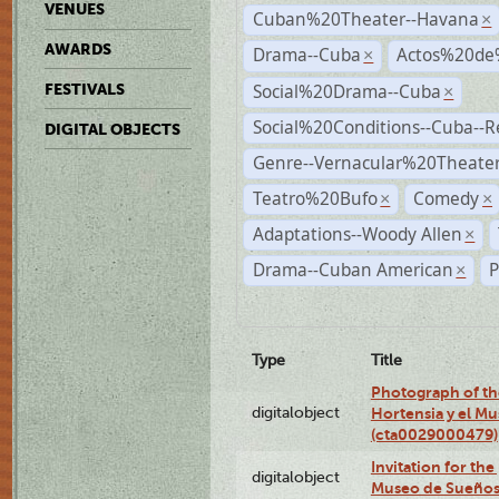
VENUES
Cuban%20Theater--Havana
×
AWARDS
Drama--Cuba
Actos%20de
×
Social%20Drama--Cuba
FESTIVALS
×
Social%20Conditions--Cuba--
DIGITAL OBJECTS
Genre--Vernacular%20Theate
Teatro%20Bufo
Comedy
×
×
Adaptations--Woody Allen
×
Drama--Cuban American
P
×
Type
Title
Photograph of th
digitalobject
Hortensia y el M
(cta0029000479)
Invitation for th
digitalobject
Museo de Sueños