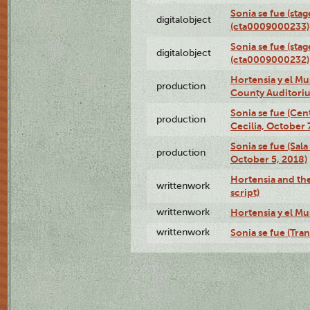
Sonia se fue (sta
digitalobject
(cta0009000233)
Sonia se fue (sta
digitalobject
(cta0009000232)
Hortensia y el M
production
County Auditori
Sonia se fue (Ce
production
Cecilia, October 
Sonia se fue (Sal
production
October 5, 2018)
Hortensia and th
writtenwork
script)
writtenwork
Hortensia y el Mu
writtenwork
Sonia se fue (Tran