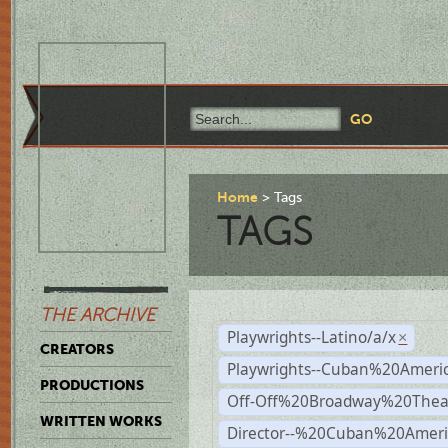
Home
Tags
TAGS
THE ARCHIVE
Playwrights--Latino/a/x
×
CREATORS
Playwrights--Cuban%20Ameri
PRODUCTIONS
Off-Off%20Broadway%20Thea
WRITTEN WORKS
Director--%20Cuban%20Ameri