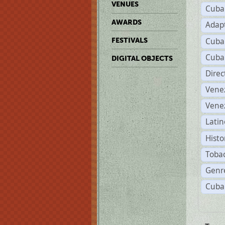
VENUES
Cuba
AWARDS
Adap
Cuba
FESTIVALS
Cuba
DIGITAL OBJECTS
Dire
Vene
Vene
Latin
Histo
Tobac
Genre
Cuba