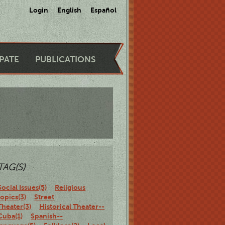
Login
English
Español
IPATE
PUBLICATIONS
TAG(S)
Social Issues(5)
Religious
topics(3)
Street
Theater(3)
Historical Theater--
Cuba(1)
Spanish--