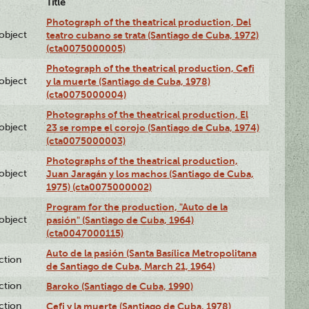
Title
Photograph of the theatrical production, Del
lobject
teatro cubano se trata (Santiago de Cuba, 1972)
(cta0075000005)
Photograph of the theatrical production, Cefi
lobject
y la muerte (Santiago de Cuba, 1978)
(cta0075000004)
Photographs of the theatrical production, El
lobject
23 se rompe el corojo (Santiago de Cuba, 1974)
(cta0075000003)
Photographs of the theatrical production,
lobject
Juan Jaragán y los machos (Santiago de Cuba,
1975) (cta0075000002)
Program for the production, "Auto de la
lobject
pasión" (Santiago de Cuba, 1964)
(cta0047000115)
Auto de la pasión (Santa Basílica Metropolitana
ction
de Santiago de Cuba, March 21, 1964)
ction
Baroko (Santiago de Cuba, 1990)
ction
Cefi y la muerte (Santiago de Cuba, 1978)