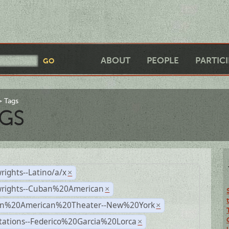
ABOUT
PEOPLE
PARTIC
Tags
GS
rights--Latino/a/x
×
wrights--Cuban%20American
×
n%20American%20Theater--New%20York
×
tations--Federico%20Garcia%20Lorca
×