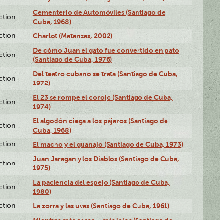
Cementerio de Automóviles (Santiago de
ction
Cuba, 1968)
ction
Charlot (Matanzas, 2002)
De cómo Juan el gato fue convertido en pato
ction
(Santiago de Cuba, 1976)
Del teatro cubano se trata (Santiago de Cuba,
ction
1972)
El 23 se rompe el corojo (Santiago de Cuba,
ction
1974)
El algodón ciega a los pájaros (Santiago de
ction
Cuba, 1968)
ction
El macho y el guanajo (Santiago de Cuba, 1973)
Juan Jaragan y los Diablos (Santiago de Cuba,
ction
1975)
La paciencia del espejo (Santiago de Cuba,
ction
1980)
ction
La zorra y las uvas (Santiago de Cuba, 1961)