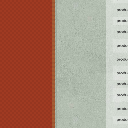
produ
produ
produ
produ
produ
produ
produ
produ
produ
produ