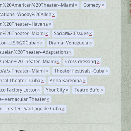
n%20American%20Theater--Miami
Comedy
×
×
tations--Woody%20Allen
×
n%20Theater--Havana
×
n%20Theater--Miami
Social%20Issues
×
×
ctor--U.S.%20Cuban
Drama--Venezuela
×
×
zuelan%20Theater--Adaptations
×
zuelan%20Theater--Miami
Cross-dressing
×
×
o/a/x Theater--Miami
Theater Festivals--Cuba
×
×
rical Theater--Cuba
Anna Karenina
×
×
co Factory Lector
Ybor City
Teatro Bufo
×
×
×
--Vernacular Theater
×
n Theater--Santiago de Cuba
×