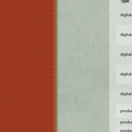
Type
digita
digita
digita
digita
digita
produ
produ
produ