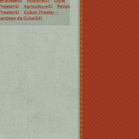
language(5)
Folklore(2)
Local
Theater(1)
Agriculture(1)
Religious
Theater(1)
Cuban Theater--
Santiago de Cuba(24)