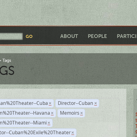
ABOUT
PEOPLE
PARTIC
Tags
GS
an%20Theater--Cuba
Director--Cuban
×
×
n%20Theater--Havana
Memoirs
×
×
n%20Theater--Miami
×
ctor--Cuban%20Exile%20Theater
×