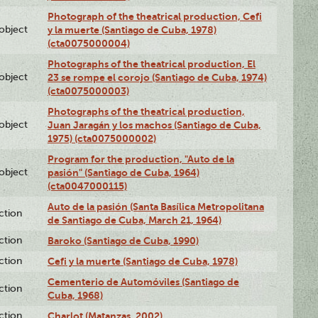
Photograph of the theatrical production, Cefi
lobject
y la muerte (Santiago de Cuba, 1978)
(cta0075000004)
Photographs of the theatrical production, El
lobject
23 se rompe el corojo (Santiago de Cuba, 1974)
(cta0075000003)
Photographs of the theatrical production,
lobject
Juan Jaragán y los machos (Santiago de Cuba,
1975) (cta0075000002)
Program for the production, "Auto de la
lobject
pasión" (Santiago de Cuba, 1964)
(cta0047000115)
Auto de la pasión (Santa Basílica Metropolitana
ction
de Santiago de Cuba, March 21, 1964)
ction
Baroko (Santiago de Cuba, 1990)
ction
Cefi y la muerte (Santiago de Cuba, 1978)
Cementerio de Automóviles (Santiago de
ction
Cuba, 1968)
ction
Charlot (Matanzas, 2002)