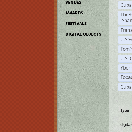
VENUES
Cuba
AWARDS
The%
-Span
FESTIVALS
Trans
DIGITAL OBJECTS
U.S.
Tom%
U.S. 
Ybor 
Tobac
Cuba
Type
digita