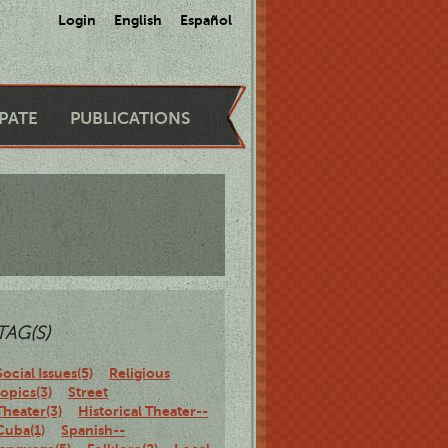
Login
English
Español
IPATE
PUBLICATIONS
TAG(S)
Social Issues(5)
Religious
topics(3)
Street
Theater(3)
Historical Theater--
Cuba(1)
Spanish--