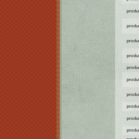
produ
produ
produ
produ
produ
produ
produ
produ
produ
produ