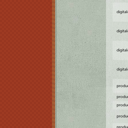
digita
digita
digita
digita
produ
produ
produ
produ
produ