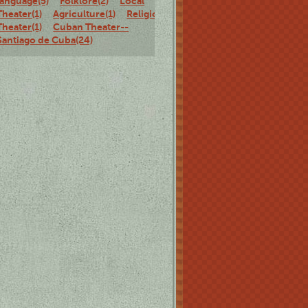
language(5)
Folklore(2)
Local
Theater(1)
Agriculture(1)
Religious
Theater(1)
Cuban Theater--
Santiago de Cuba(24)