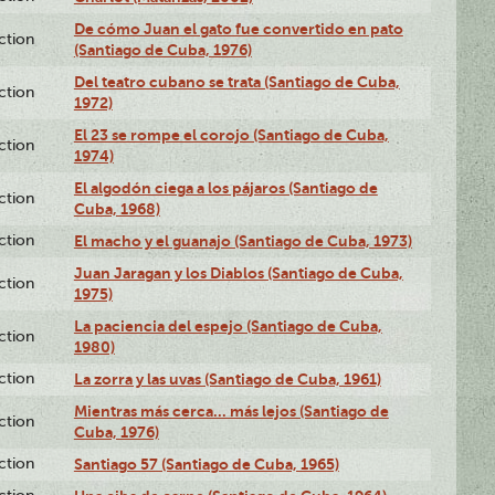
De cómo Juan el gato fue convertido en pato
ction
(Santiago de Cuba, 1976)
Del teatro cubano se trata (Santiago de Cuba,
ction
1972)
El 23 se rompe el corojo (Santiago de Cuba,
ction
1974)
El algodón ciega a los pájaros (Santiago de
ction
Cuba, 1968)
ction
El macho y el guanajo (Santiago de Cuba, 1973)
Juan Jaragan y los Diablos (Santiago de Cuba,
ction
1975)
La paciencia del espejo (Santiago de Cuba,
ction
1980)
ction
La zorra y las uvas (Santiago de Cuba, 1961)
Mientras más cerca... más lejos (Santiago de
ction
Cuba, 1976)
ction
Santiago 57 (Santiago de Cuba, 1965)