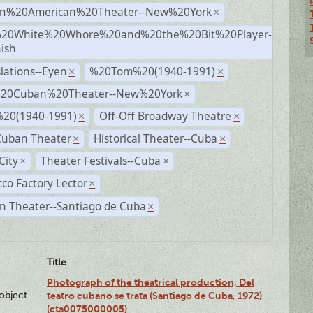
n%20American%20Theater--New%20York
×
20White%20Whore%20and%20the%20Bit%20Player-
×
ish
lations--Eyen
%20Tom%20(1940-1991)
×
×
%20Cuban%20Theater--New%20York
×
20(1940-1991)
Off-Off Broadway Theatre
×
×
Cuban Theater
Historical Theater--Cuba
×
×
City
Theater Festivals--Cuba
×
×
co Factory Lector
×
n Theater--Santiago de Cuba
×
Title
Photograph of the theatrical production, Del
lobject
teatro cubano se trata (Santiago de Cuba, 1972)
(cta0075000005)