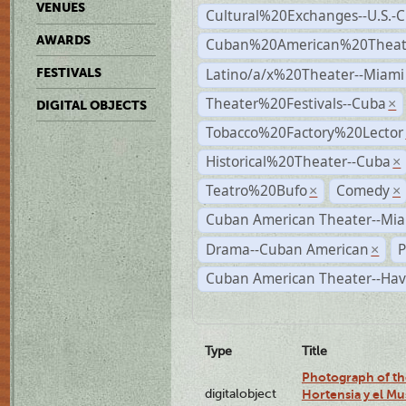
VENUES
Cultural%20Exchanges--U.S.-
AWARDS
Cuban%20American%20Theate
Latino/a/x%20Theater--Miami
FESTIVALS
Theater%20Festivals--Cuba
×
DIGITAL OBJECTS
Tobacco%20Factory%20Lector
Historical%20Theater--Cuba
×
Teatro%20Bufo
Comedy
×
×
Cuban American Theater--Mi
Drama--Cuban American
P
×
Cuban American Theater--Ha
Type
Title
Photograph of th
digitalobject
Hortensia y el M