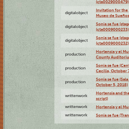
(cta0029000479)
Invitation for th
digitalobject
Museo de Sueños
Sonia se fue (sta
digitalobject
(cta0009000233)
Sonia se fue (sta
digitalobject
(cta0009000232)
Hortensia y el M
production
County Auditori
Sonia se fue (Ce
production
Cecilia, October 
Sonia se fue (Sal
production
October 5, 2018)
Hortensia and th
writtenwork
script)
writtenwork
Hortensia y el Mu
writtenwork
Sonia se fue (Tran