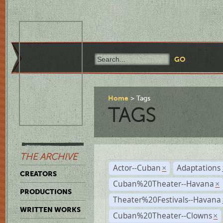
Home
Tags
TAGS
THE ARCHIVE
Actor--Cuban
Adaptations
×
CREATORS
Cuban%20Theater--Havana
×
PRODUCTIONS
Theater%20Festivals--Havana
WRITTEN WORKS
Cuban%20Theater--Clowns
×