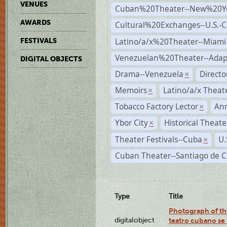
VENUES
Cuban%20Theater--New%20Y
AWARDS
Cultural%20Exchanges--U.S.-
Latino/a/x%20Theater--Miami
FESTIVALS
Venezuelan%20Theater--Adap
DIGITAL OBJECTS
Drama--Venezuela
Direct
×
Memoirs
Latino/a/x Theat
×
Tobacco Factory Lector
An
×
Ybor City
Historical Theat
×
Theater Festivals--Cuba
U.
×
Cuban Theater--Santiago de 
Type
Title
Photograph of the
digitalobject
teatro cubano se 