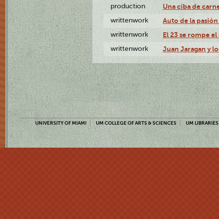
production
Una ciba de carne
writtenwork
Auto de la pasión 
writtenwork
El 23 se rompe el 
writtenwork
Juan Jaragan y los
UNIVERSITY OF MIAMI
UM COLLEGE OF ARTS & SCIENCES
UM LIBRARIES