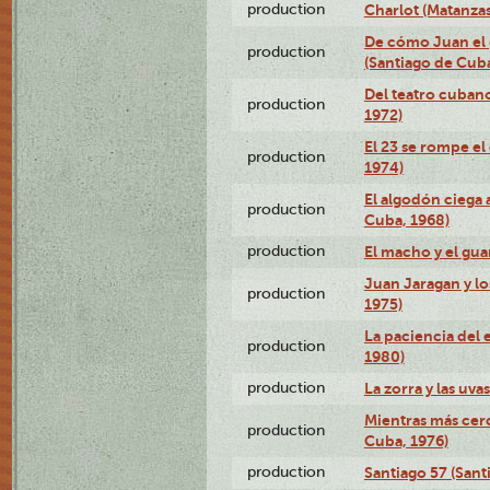
production
Charlot (Matanzas
De cómo Juan el 
production
(Santiago de Cuba
Del teatro cubano
production
1972)
El 23 se rompe el
production
1974)
El algodón ciega a
production
Cuba, 1968)
production
El macho y el gua
Juan Jaragan y lo
production
1975)
La paciencia del 
production
1980)
production
La zorra y las uva
Mientras más cerc
production
Cuba, 1976)
production
Santiago 57 (Sant