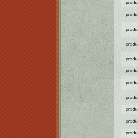
produ
produ
produ
produ
produ
produ
produ
produ
produ
produ
produ