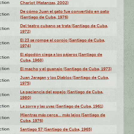
ction
Charlot (Matanzas, 2002)
De cómo Juan el gato fue convertido en pato
ction
(Santiago de Cuba, 1976)
Del teatro cubano se trata (Santiago de Cuba,
ction
1972)
El 23 se rompe el corojo (Santiago de Cuba,
ction
1974)
El algodón ciega a los pájaros (Santiago de
ction
Cuba, 1968)
ction
El macho y el guanajo (Santiago de Cuba, 1973)
Juan Jaragan y los Diablos (Santiago de Cuba,
ction
1975)
La paciencia del espejo (Santiago de Cuba,
ction
1980)
ction
La zorra y las uvas (Santiago de Cuba, 1961)
Mientras más cerca... más lejos (Santiago de
ction
Cuba, 1976)
ction
Santiago 57 (Santiago de Cuba, 1965)