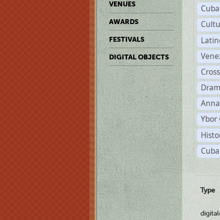
VENUES
Cuba
AWARDS
Cult
Lati
FESTIVALS
Vene
DIGITAL OBJECTS
Cross
Dram
Anna
Ybor 
Histo
Cuba
Type
digita