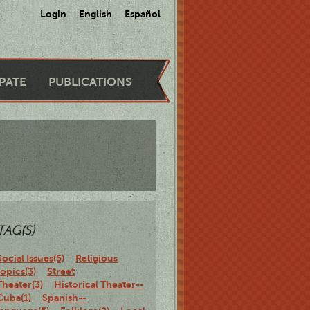
Login
English
Español
IPATE
PUBLICATIONS
TAG(S)
Social Issues(5)
Religious
topics(3)
Street
Theater(3)
Historical Theater--
Cuba(1)
Spanish--