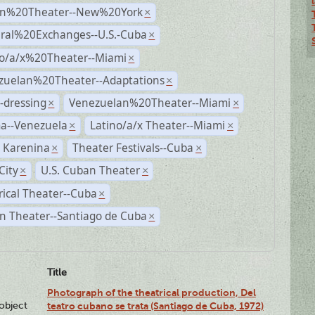
n%20Theater--New%20York
×
ural%20Exchanges--U.S.-Cuba
×
no/a/x%20Theater--Miami
×
zuelan%20Theater--Adaptations
×
-dressing
Venezuelan%20Theater--Miami
×
×
a--Venezuela
Latino/a/x Theater--Miami
×
×
 Karenina
Theater Festivals--Cuba
×
×
City
U.S. Cuban Theater
×
×
rical Theater--Cuba
×
n Theater--Santiago de Cuba
×
Title
Photograph of the theatrical production, Del
lobject
teatro cubano se trata (Santiago de Cuba, 1972)