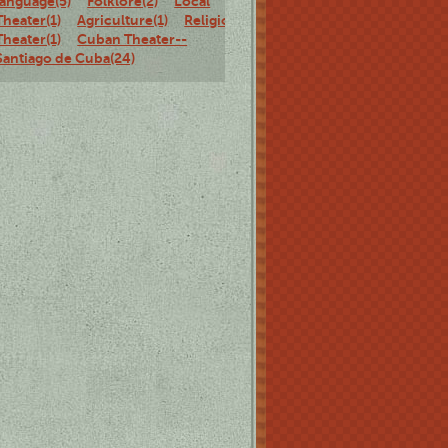
language(5)
Folklore(2)
Local
Theater(1)
Agriculture(1)
Religious
Theater(1)
Cuban Theater--
Santiago de Cuba(24)