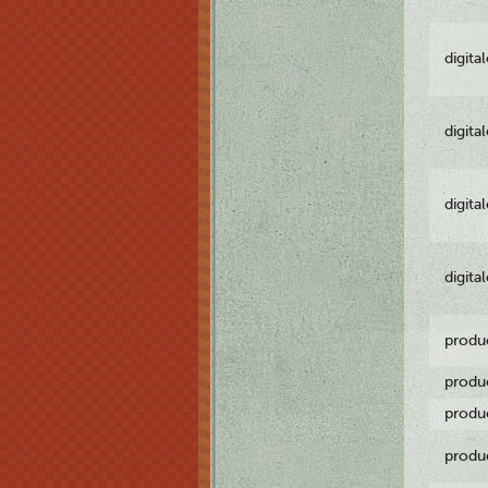
digita
digita
digita
digita
produ
produ
produ
produ