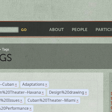
ABOUT
PEOPLE
PARTIC
Tags
GS
r--Cuban
Adaptations
×
×
n%20Theater--Havana
Design%20drawing
×
×
l%20Issues
Cuban%20Theater--Miami
×
×
%20Performance
×