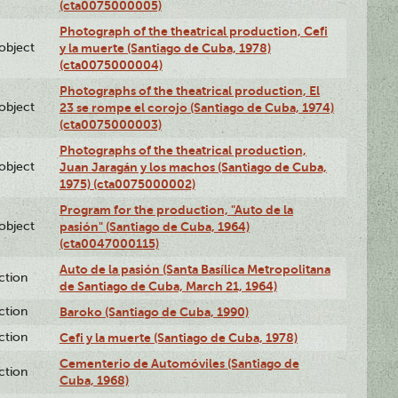
(cta0075000005)
Photograph of the theatrical production, Cefi
lobject
y la muerte (Santiago de Cuba, 1978)
(cta0075000004)
Photographs of the theatrical production, El
lobject
23 se rompe el corojo (Santiago de Cuba, 1974)
(cta0075000003)
Photographs of the theatrical production,
lobject
Juan Jaragán y los machos (Santiago de Cuba,
1975) (cta0075000002)
Program for the production, "Auto de la
lobject
pasión" (Santiago de Cuba, 1964)
(cta0047000115)
Auto de la pasión (Santa Basílica Metropolitana
ction
de Santiago de Cuba, March 21, 1964)
ction
Baroko (Santiago de Cuba, 1990)
ction
Cefi y la muerte (Santiago de Cuba, 1978)
Cementerio de Automóviles (Santiago de
ction
Cuba, 1968)