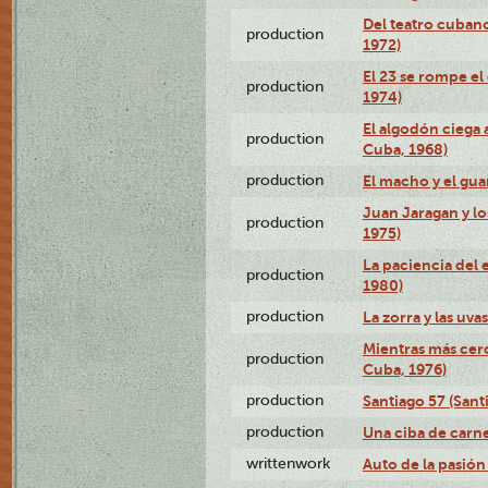
Del teatro cubano
production
1972)
El 23 se rompe el
production
1974)
El algodón ciega a
production
Cuba, 1968)
production
El macho y el gua
Juan Jaragan y lo
production
1975)
La paciencia del 
production
1980)
production
La zorra y las uva
Mientras más cerc
production
Cuba, 1976)
production
Santiago 57 (Sant
production
Una ciba de carne
writtenwork
Auto de la pasión 