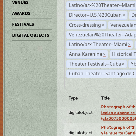
VENUES
Latino/a/x%20Theater--Miami
AWARDS
Director--U.S.%20Cuban
D
×
Cross-dressing
Venezuela
FESTIVALS
×
Venezuelan%20Theater--Adap
DIGITAL OBJECTS
Latino/a/x Theater--Miami
×
Anna Karenina
Historical
×
Theater Festivals--Cuba
Yb
×
Cuban Theater--Santiago de 
Type
Title
Photograph of the
digitalobject
teatro cubano se 
(cta0075000005)
Photograph of the
digitalobject
y la muerte (Sant