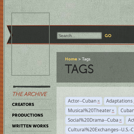
Home
Tags
TAGS
THE ARCHIVE
Actor--Cuban
Adaptations
×
CREATORS
Musical%20Theater
Cuban
×
PRODUCTIONS
Social%20Drama--Cuba
Ac
×
WRITTEN WORKS
Cultural%20Exchanges--U.S.-