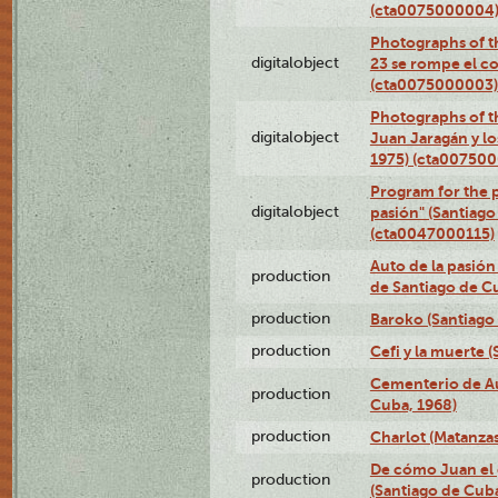
(cta0075000004
Photographs of th
digitalobject
23 se rompe el co
(cta0075000003)
Photographs of t
digitalobject
Juan Jaragán y l
1975) (cta00750
Program for the p
digitalobject
pasión" (Santiago
(cta0047000115)
Auto de la pasión
production
de Santiago de C
production
Baroko (Santiago
production
Cefi y la muerte 
Cementerio de Au
production
Cuba, 1968)
production
Charlot (Matanzas
De cómo Juan el 
production
(Santiago de Cuba